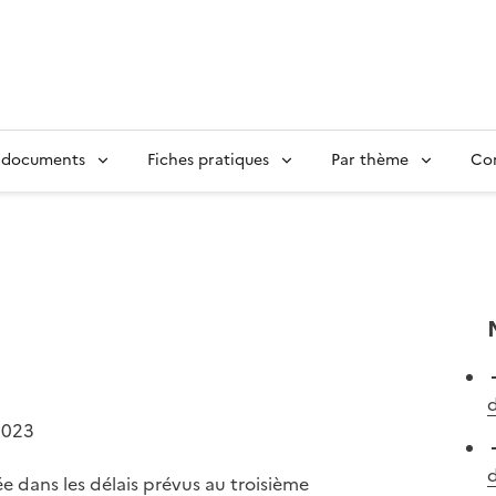
 documents
Fiches pratiques
Par thème
Con
d
2023
d
e dans les délais prévus au troisième