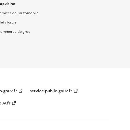
opulaires
ervices de l'automobile
étallurgie
ommerce de gros
o.gouv.fr
service-public.gouv.fr
ouv.fr