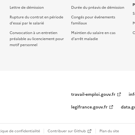
p
Lettre de démission
Durée du préavis de démission
S
Rupture du contrat en période
Congés pour événements
d'essai par le salarié
familiaux
M
Convocation à un entretien
Maintien du salaire en cas
C
préalable au licenciement pour
d'arrêt maladie
motif personnel
travail-emploi.gouv.fr
inf
legifrance.gouv.fr
data.g
tique de confidentialité
Contribuer sur Github
Plan du site