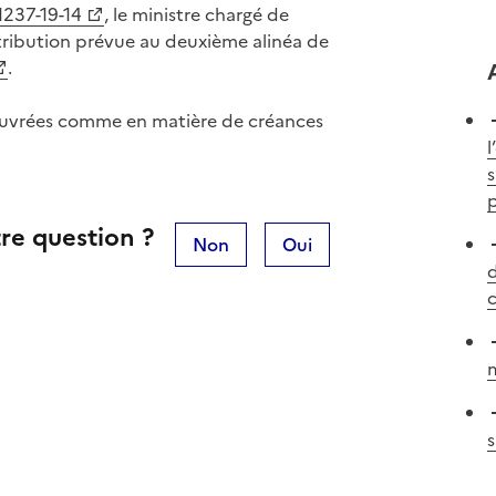
 1237-19-14
, le ministre chargé de
tribution prévue au deuxième alinéa de
.
couvrées comme en matière de créances
l
s
p
re question ?
Non
Oui
d
c
m
s