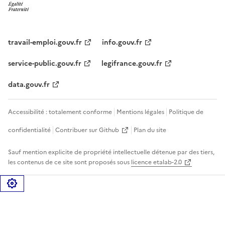
travail-emploi.gouv.fr
info.gouv.fr
service-public.gouv.fr
legifrance.gouv.fr
data.gouv.fr
Accessibilité : totalement conforme
Mentions légales
Politique de
confidentialité
Contribuer sur Github
Plan du site
Sauf mention explicite de propriété intellectuelle détenue par des tiers,
les contenus de ce site sont proposés sous
licence etalab-2.0
Gérer les cookies