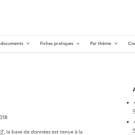
 documents
Fiches pratiques
Par thème
Con
q
2018
m
, la base de données est tenue à la