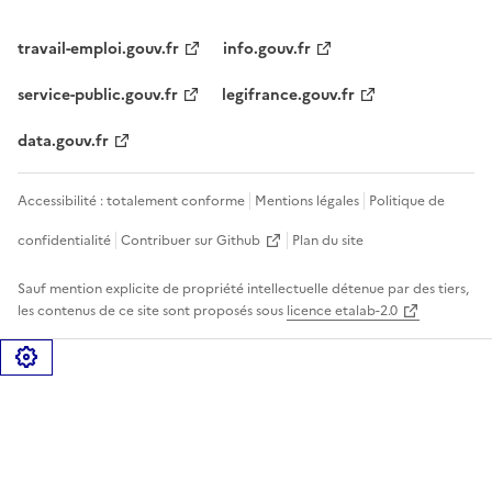
travail-emploi.gouv.fr
info.gouv.fr
service-public.gouv.fr
legifrance.gouv.fr
data.gouv.fr
Accessibilité : totalement conforme
Mentions légales
Politique de
confidentialité
Contribuer sur Github
Plan du site
Sauf mention explicite de propriété intellectuelle détenue par des tiers,
les contenus de ce site sont proposés sous
licence etalab-2.0
Gérer les cookies