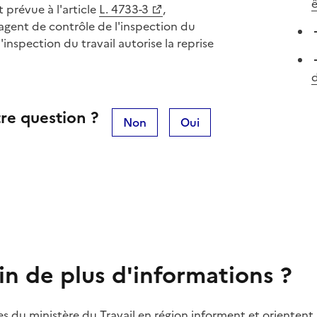
ê
 prévue à l'article
L. 4733-3
,
agent de contrôle de l'inspection du
l'inspection du travail autorise la reprise
d
re question ?
Non
Oui
in de plus d'informations ?
es du ministère du Travail en région informent et orientent 