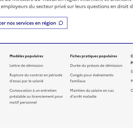
t employeurs du secteur privé sur leurs questions en droit du
er nos services en région
Modèles populaires
Fiches pratiques populaires
C
p
Lettre de démission
Durée du préavis de démission
S
Rupture du contrat en période
Congés pour événements
d'essai par le salarié
familiaux
M
Convocation à un entretien
Maintien du salaire en cas
C
préalable au licenciement pour
d'arrêt maladie
motif personnel