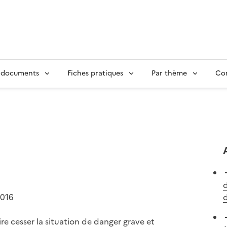
 documents
Fiches pratiques
Par thème
Con
d
2016
d
re cesser la situation de danger grave et