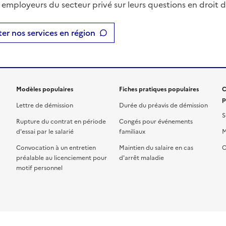
t employeurs du secteur privé sur leurs questions en droit du
er nos services en région
Modèles populaires
Fiches pratiques populaires
C
p
Lettre de démission
Durée du préavis de démission
S
Rupture du contrat en période
Congés pour événements
d'essai par le salarié
familiaux
M
Convocation à un entretien
Maintien du salaire en cas
C
préalable au licenciement pour
d'arrêt maladie
motif personnel