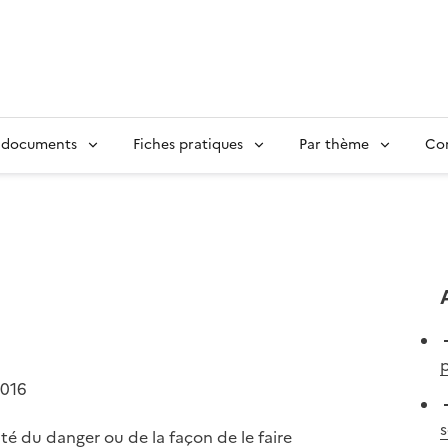
 documents
Fiches pratiques
Par thème
Con
2016
s
té du danger ou de la façon de le faire