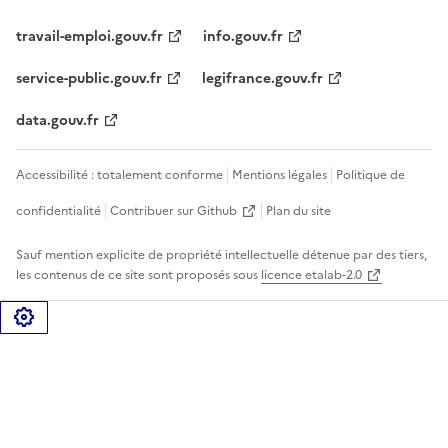
travail-emploi.gouv.fr
info.gouv.fr
service-public.gouv.fr
legifrance.gouv.fr
data.gouv.fr
Accessibilité : totalement conforme
Mentions légales
Politique de
confidentialité
Contribuer sur Github
Plan du site
Sauf mention explicite de propriété intellectuelle détenue par des tiers,
les contenus de ce site sont proposés sous
licence etalab-2.0
Gérer les cookies