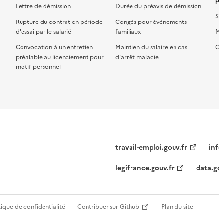
p
Lettre de démission
Durée du préavis de démission
S
Rupture du contrat en période
Congés pour événements
d'essai par le salarié
familiaux
M
Convocation à un entretien
Maintien du salaire en cas
C
préalable au licenciement pour
d'arrêt maladie
motif personnel
travail-emploi.gouv.fr
inf
legifrance.gouv.fr
data.g
tique de confidentialité
Contribuer sur Github
Plan du site