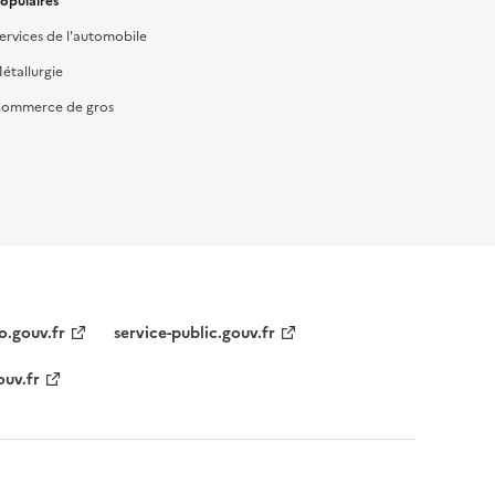
opulaires
ervices de l'automobile
étallurgie
ommerce de gros
o.gouv.fr
service-public.gouv.fr
ouv.fr