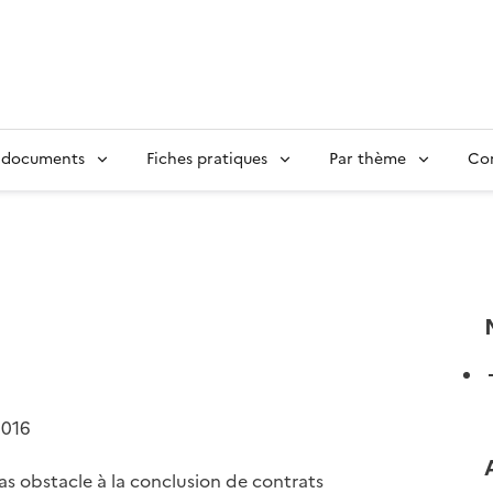
 documents
Fiches pratiques
Par thème
Con
2016
as obstacle à la conclusion de contrats