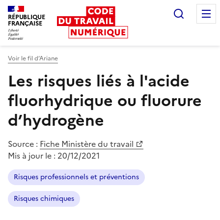
Recherc
RÉPUBLIQUE
FRANÇAISE
Liberté égalité fraternité
Voir le fil d’Ariane
Les risques liés à l'acide
fluorhydrique ou fluorure
d’hydrogène
Source :
Fiche Ministère du travail
Mis à jour le :
20/12/2021
Risques professionnels et préventions
Risques chimiques