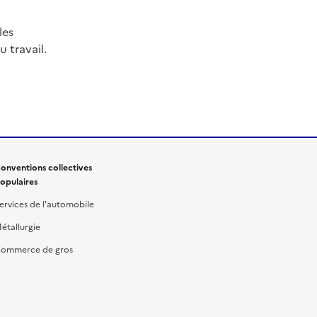
les
 travail.
onventions collectives
opulaires
ervices de l'automobile
étallurgie
ommerce de gros