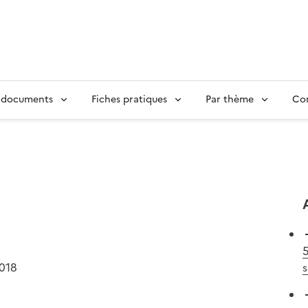
 documents
Fiches pratiques
Par thème
Con
5
2018
s