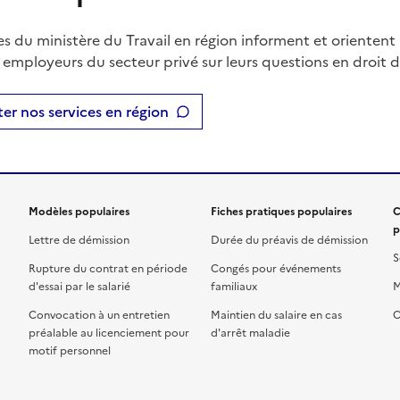
es du ministère du Travail en région informent et orientent 
t employeurs du secteur privé sur leurs questions en droit du
er nos services en région
Modèles populaires
Fiches pratiques populaires
C
p
Lettre de démission
Durée du préavis de démission
S
Rupture du contrat en période
Congés pour événements
d'essai par le salarié
familiaux
M
Convocation à un entretien
Maintien du salaire en cas
C
préalable au licenciement pour
d'arrêt maladie
motif personnel