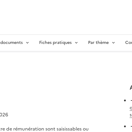
 documents
Fiches pratiques
Par thème
Con
q
2026
s
tre de rémunération sont saisissables ou