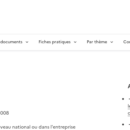
 documents
Fiches pratiques
Par thème
Con
l
2008
c
iveau national ou dans l'entreprise