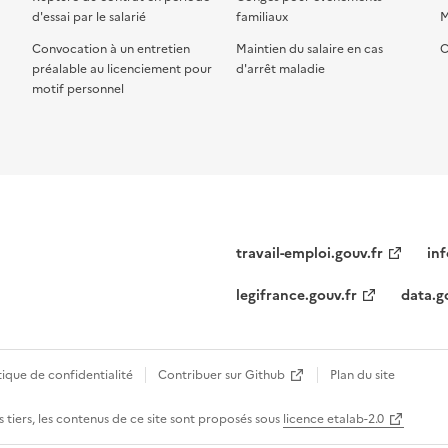
d'essai par le salarié
familiaux
M
Convocation à un entretien
Maintien du salaire en cas
C
préalable au licenciement pour
d'arrêt maladie
motif personnel
travail-emploi.gouv.fr
inf
legifrance.gouv.fr
data.g
tique de confidentialité
Contribuer sur Github
Plan du site
 tiers, les contenus de ce site sont proposés sous
licence etalab-2.0