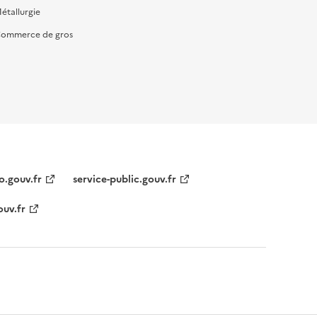
étallurgie
ommerce de gros
o.gouv.fr
service-public.gouv.fr
ouv.fr