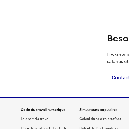
Beso
Les servic
salariés e
Contact
Code du travail numérique
Simulateurs populaires
Le droit du travail
Calcul du salaire brut/net
Quoi de neuf sur le Code du
Calcul de l'indemnité de