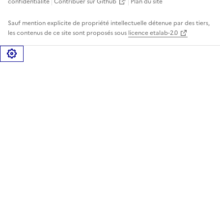
confidentialité
Contribuer sur Github
Plan du site
Sauf mention explicite de propriété intellectuelle détenue par des tiers,
les contenus de ce site sont proposés sous
licence etalab-2.0
Gérer les cookies