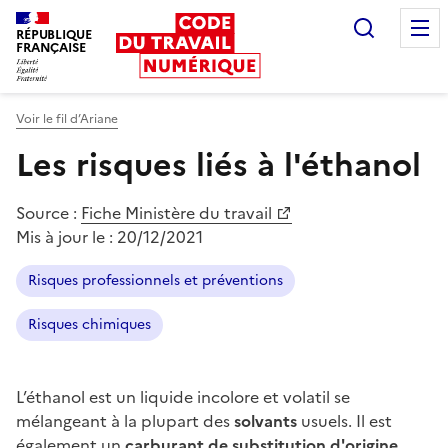
Recherc
RÉPUBLIQUE
FRANÇAISE
Liberté égalité fraternité
Voir le fil d’Ariane
Les risques liés à l'éthanol
Source :
Fiche Ministère du travail
Mis à jour le :
20/12/2021
Risques professionnels et préventions
Risques chimiques
L’éthanol est un liquide incolore et volatil se
mélangeant à la plupart des
solvants
usuels. Il est
également un
carburant de substitution d'origine