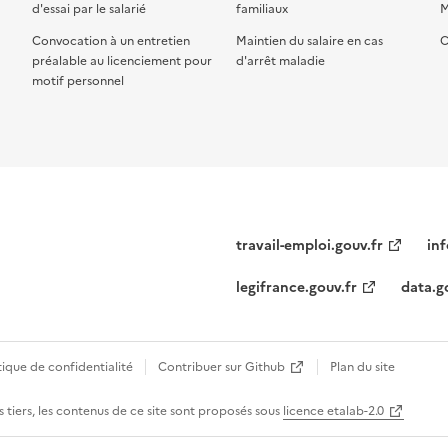
d'essai par le salarié
familiaux
M
Convocation à un entretien
Maintien du salaire en cas
C
préalable au licenciement pour
d'arrêt maladie
motif personnel
travail-emploi.gouv.fr
inf
legifrance.gouv.fr
data.g
tique de confidentialité
Contribuer sur Github
Plan du site
 tiers, les contenus de ce site sont proposés sous
licence etalab-2.0