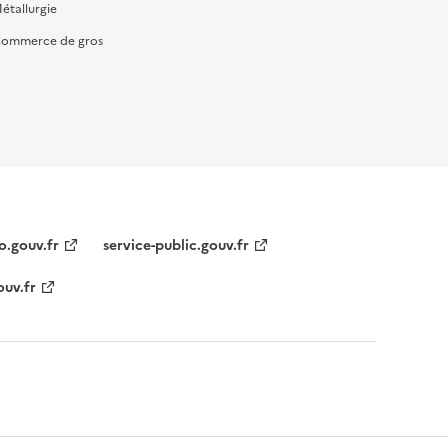
étallurgie
ommerce de gros
o.gouv.fr
service-public.gouv.fr
ouv.fr