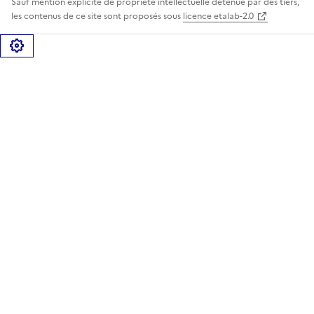
Sauf mention explicite de propriété intellectuelle détenue par des tiers,
les contenus de ce site sont proposés sous
licence etalab-2.0
Gérer les cookies