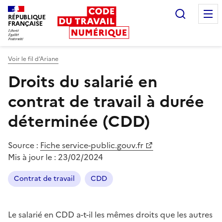
Recherc
RÉPUBLIQUE
FRANÇAISE
Liberté égalité fraternité
Voir le fil d’Ariane
Droits du salarié en
contrat de travail à durée
déterminée (CDD)
Source :
Fiche service-public.gouv.fr
Mis à jour le :
23/02/2024
Contrat de travail
CDD
Le salarié en
CDD
a-t-il les mêmes droits que les autres