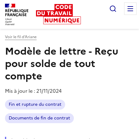
Recherc
RÉPUBLIQUE
FRANÇAISE
Liberté égalité fraternité
Voir le fil d’Ariane
Modèle de lettre - Reçu
pour solde de tout
compte
Mis à jour le :
21/11/2024
Fin et rupture du contrat
Documents de fin de contrat