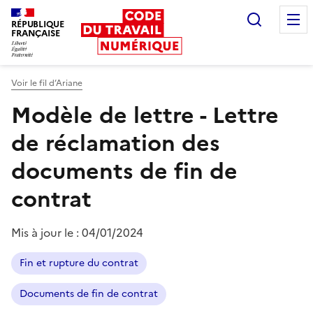
Recherc
RÉPUBLIQUE
FRANÇAISE
Liberté égalité fraternité
Voir le fil d’Ariane
Modèle de lettre - Lettre
de réclamation des
documents de fin de
contrat
Mis à jour le :
04/01/2024
Fin et rupture du contrat
Documents de fin de contrat