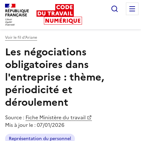
Recherc
RÉPUBLIQUE
FRANÇAISE
Liberté égalité fraternité
Voir le fil d’Ariane
Les négociations
obligatoires dans
l'entreprise : thème,
périodicité et
déroulement
Source :
Fiche Ministère du travail
Mis à jour le :
07/01/2026
Représentation du personnel