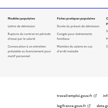
Modèles populaires
Fiches pratiques populaires
C
p
Lettre de démission
Durée du préavis de démission
S
Rupture du contrat en période
Congés pour événements
d'essai par le salarié
familiaux
M
Convocation à un entretien
Maintien du salaire en cas
C
préalable au licenciement pour
d'arrêt maladie
motif personnel
travail-emploi.gouv.fr
inf
legifrance.gouv.fr
data.g