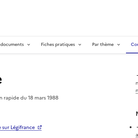
 documents
Fiches pratiques
Par thème
Con
e
on rapide du 18 mars 1988
e sur Légifrance
a