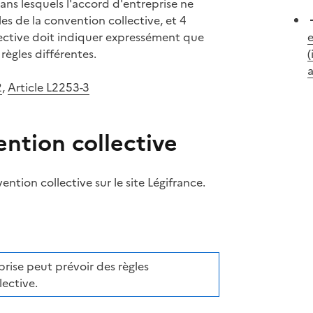
 dans lesquels l'accord d'entreprise ne
les de la convention collective, et 4
ective doit indiquer expressément que
e
règles différentes.
(
2
,
Article L2253-3
ntion collective
ntion collective sur le site Légifrance.
ifrance
erche dans la convention collective sur Légifrance (nouvell
prise peut prévoir des règles
lective.