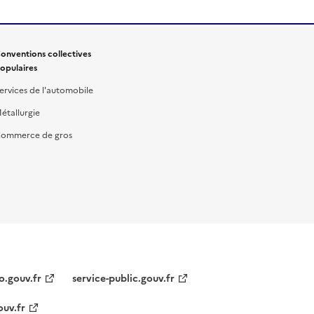
onventions collectives
opulaires
ervices de l'automobile
étallurgie
ommerce de gros
o.gouv.fr
service-public.gouv.fr
ouv.fr