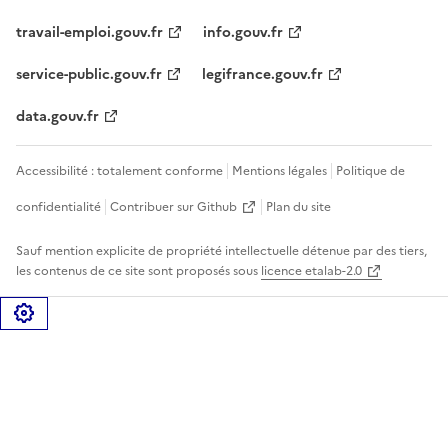
travail-emploi.gouv.fr
info.gouv.fr
service-public.gouv.fr
legifrance.gouv.fr
data.gouv.fr
Accessibilité : totalement conforme
Mentions légales
Politique de
confidentialité
Contribuer sur Github
Plan du site
Sauf mention explicite de propriété intellectuelle détenue par des tiers,
les contenus de ce site sont proposés sous
licence etalab-2.0
Gérer les cookies