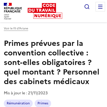
Recherc
RÉPUBLIQUE
FRANÇAISE
Liberté égalité fraternité
Voir le fil d’Ariane
Primes prévues par la
convention collective :
sont-elles obligatoires ?
quel montant ?
Personnel
des cabinets médicaux
Mis à jour le :
21/11/2023
Rémunération
Primes