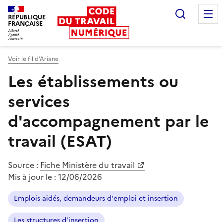
Recherc
RÉPUBLIQUE
FRANÇAISE
Liberté égalité fraternité
Voir le fil d’Ariane
Les établissements ou
services
d'accompagnement par le
travail (ESAT)
Source :
Fiche Ministère du travail
Mis à jour le :
12/06/2026
Emplois aidés, demandeurs d'emploi et insertion
Les structures d’insertion