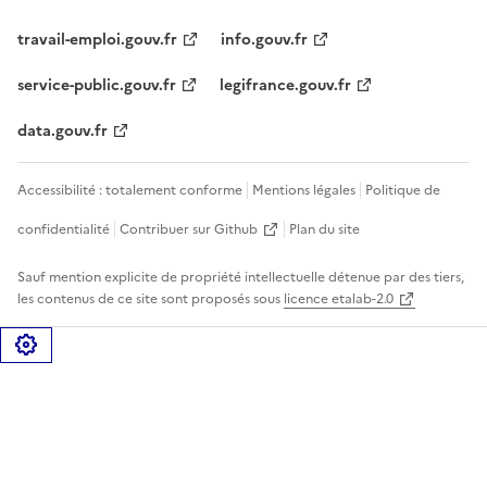
travail-emploi.gouv.fr
info.gouv.fr
service-public.gouv.fr
legifrance.gouv.fr
data.gouv.fr
Accessibilité : totalement conforme
Mentions légales
Politique de
confidentialité
Contribuer sur Github
Plan du site
Sauf mention explicite de propriété intellectuelle détenue par des tiers,
les contenus de ce site sont proposés sous
licence etalab-2.0
Gérer les cookies