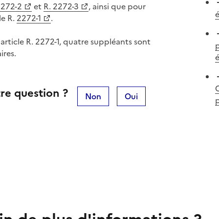
2272-2
et
R. 2272-3
, ainsi que pour
é
le R.
2272-1
.
'article R. 2272-1, quatre suppléants sont
p
ires.
re question ?
Non
Oui
p