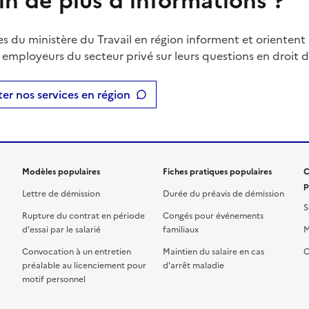
in de plus d'informations ?
es du ministère du Travail en région informent et orientent 
t employeurs du secteur privé sur leurs questions en droit du
er nos services en région
Modèles populaires
Fiches pratiques populaires
C
p
Lettre de démission
Durée du préavis de démission
S
Rupture du contrat en période
Congés pour événements
d'essai par le salarié
familiaux
M
Convocation à un entretien
Maintien du salaire en cas
C
préalable au licenciement pour
d'arrêt maladie
motif personnel