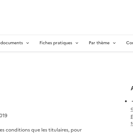
 documents
Fiches pratiques
Par thème
Con
2019
p
s
conditions que les titulaires, pour