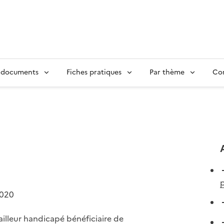
 documents
Fiches pratiques
Par thème
Con
p
2020
illeur handicapé bénéficiaire de