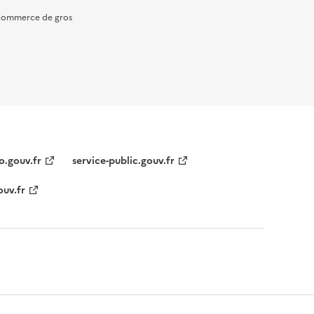
ommerce de gros
o.gouv.fr
service-public.gouv.fr
ouv.fr