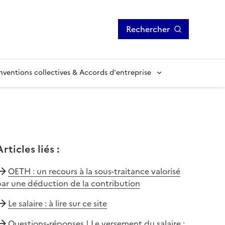
Rechercher
ventions collectives & Accords d'entreprise
Articles liés
:
OETH : un recours à la sous-traitance valorisé
ar une déduction de la contribution
Le salaire : à lire sur ce site
Questions-réponses | Le versement du salaire :