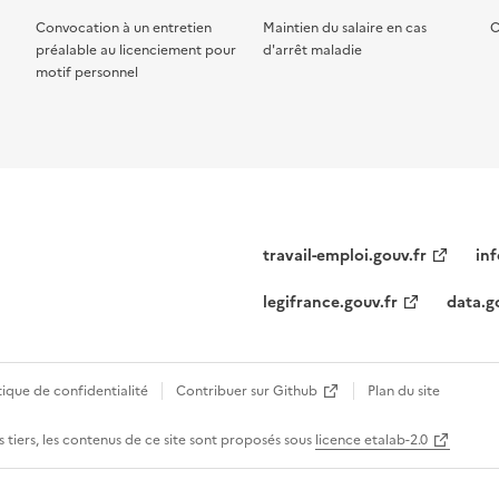
Convocation à un entretien
Maintien du salaire en cas
C
préalable au licenciement pour
d'arrêt maladie
motif personnel
travail-emploi.gouv.fr
inf
legifrance.gouv.fr
data.g
tique de confidentialité
Contribuer sur Github
Plan du site
 tiers, les contenus de ce site sont proposés sous
licence etalab-2.0