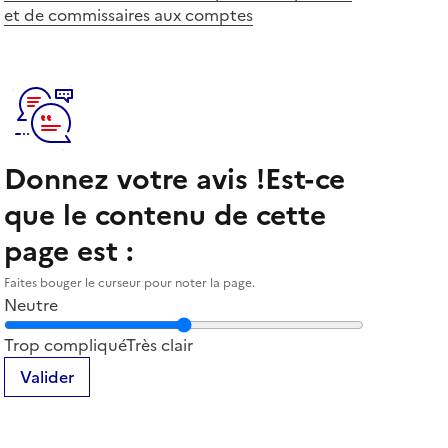
et de commissaires aux comptes
Donnez votre avis !
Est-ce
que le contenu de cette
page est :
Faites bouger le curseur pour noter la page.
Neutre
Notez la clarté du contenu de cette page
Trop compliqué
Très clair
Valider