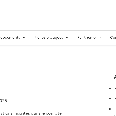
 documents
Fiches pratiques
Par thème
Con
2025
mations inscrites dans le compte
q