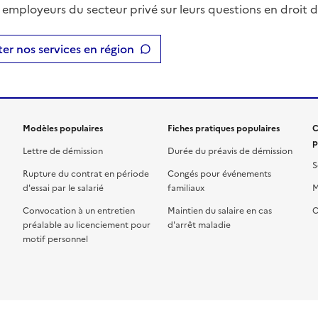
t employeurs du secteur privé sur leurs questions en droit du
er nos services en région
Modèles populaires
Fiches pratiques populaires
C
p
Lettre de démission
Durée du préavis de démission
S
Rupture du contrat en période
Congés pour événements
d'essai par le salarié
familiaux
M
Convocation à un entretien
Maintien du salaire en cas
C
préalable au licenciement pour
d'arrêt maladie
motif personnel