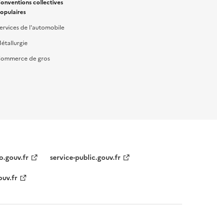
onventions collectives
opulaires
ervices de l'automobile
étallurgie
ommerce de gros
o.gouv.fr
service-public.gouv.fr
ouv.fr