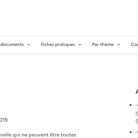
 documents
Fiches pratiques
Par thème
Con
o
2019
q
nelle qui ne peuvent être toutes