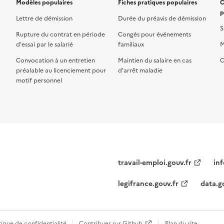
Modèles populaires
Fiches pratiques populaires
C
p
Lettre de démission
Durée du préavis de démission
S
Rupture du contrat en période
Congés pour événements
d'essai par le salarié
familiaux
M
Convocation à un entretien
Maintien du salaire en cas
C
préalable au licenciement pour
d'arrêt maladie
motif personnel
travail-emploi.gouv.fr
inf
legifrance.gouv.fr
data.g
tique de confidentialité
Contribuer sur Github
Plan du site