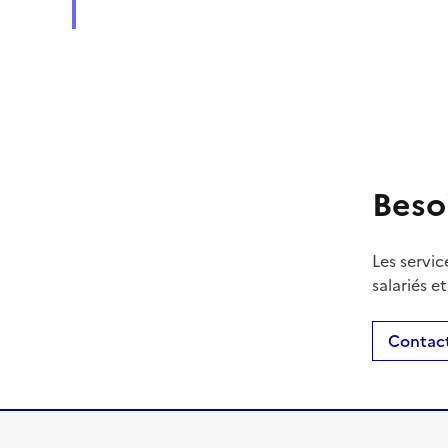
Beso
Les servic
salariés e
Contact