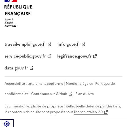
RÉPUBLIQUE
FRANÇAISE
travail-emploi.gouv.fr
info.gouv.fr
service-public.gouv.fr
legifrance.gouv.fr
data.gouv.fr
Accessibilité : totalement conforme
Mentions légales
Politique de
confidentialité
Contribuer sur Github
Plan du site
Sauf mention explicite de propriété intellectuelle détenue par des tiers,
les contenus de ce site sont proposés sous
licence etalab-2.0
Gérer les cookies