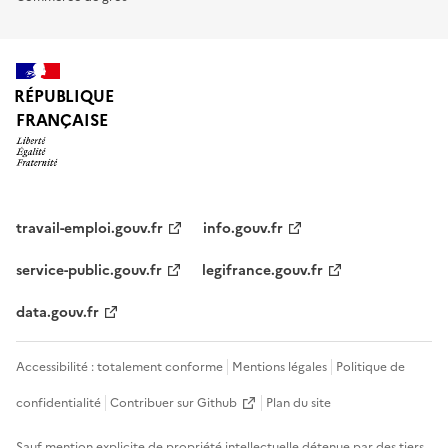
RÉPUBLIQUE
FRANÇAISE
travail-emploi.gouv.fr
info.gouv.fr
service-public.gouv.fr
legifrance.gouv.fr
data.gouv.fr
Accessibilité : totalement conforme
Mentions légales
Politique de
confidentialité
Contribuer sur Github
Plan du site
Sauf mention explicite de propriété intellectuelle détenue par des tiers,