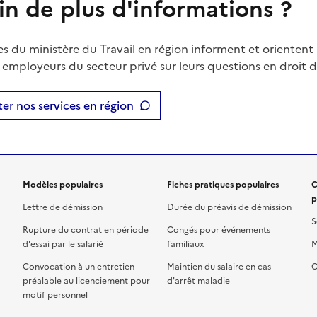
in de plus d'informations ?
es du ministère du Travail en région informent et orientent 
t employeurs du secteur privé sur leurs questions en droit du
er nos services en région
Modèles populaires
Fiches pratiques populaires
C
p
Lettre de démission
Durée du préavis de démission
S
Rupture du contrat en période
Congés pour événements
d'essai par le salarié
familiaux
M
Convocation à un entretien
Maintien du salaire en cas
C
préalable au licenciement pour
d'arrêt maladie
motif personnel