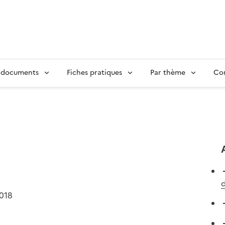
 documents
Fiches pratiques
Par thème
Con
d
2018