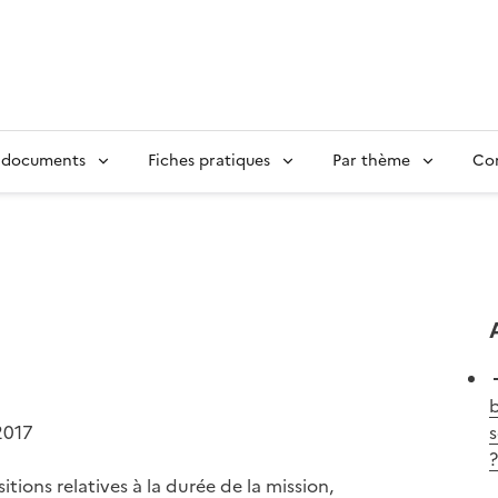
 documents
Fiches pratiques
Par thème
Con
b
2017
s
?
itions relatives à la durée de la mission,