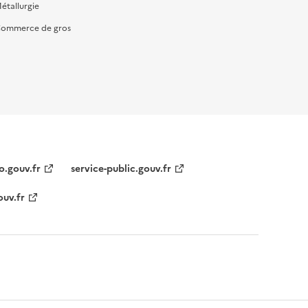
étallurgie
ommerce de gros
o.gouv.fr
service-public.gouv.fr
ouv.fr