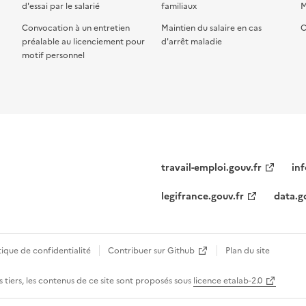
d'essai par le salarié
familiaux
M
Convocation à un entretien
Maintien du salaire en cas
C
préalable au licenciement pour
d'arrêt maladie
motif personnel
travail-emploi.gouv.fr
inf
legifrance.gouv.fr
data.g
tique de confidentialité
Contribuer sur Github
Plan du site
 tiers, les contenus de ce site sont proposés sous
licence etalab-2.0