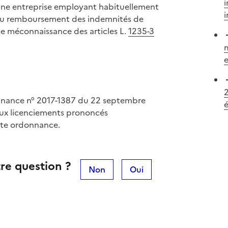
i
 une entreprise employant habituellement
i
es au remboursement des indemnités de
de méconnaissance des articles L.
1235-3
m
2
onnance n° 2017-1387 du 22 septembre
 aux licenciements prononcés
ite ordonnance.
re question ?
Non
Oui