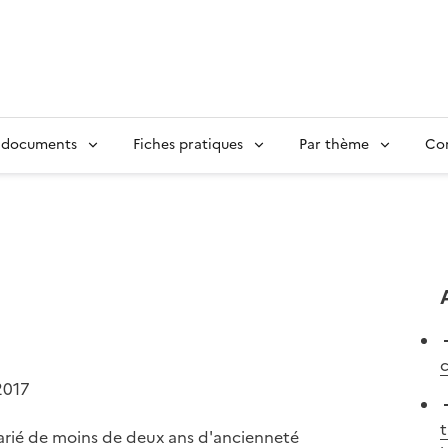
 documents
Fiches pratiques
Par thème
Con
c
2017
t
larié de moins de deux ans d'ancienneté