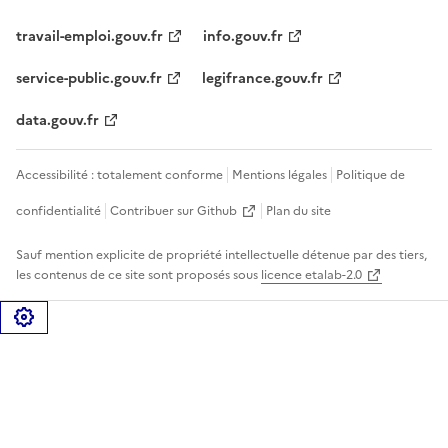
travail-emploi.gouv.fr
info.gouv.fr
service-public.gouv.fr
legifrance.gouv.fr
data.gouv.fr
Accessibilité : totalement conforme
Mentions légales
Politique de
confidentialité
Contribuer sur Github
Plan du site
Sauf mention explicite de propriété intellectuelle détenue par des tiers,
les contenus de ce site sont proposés sous
licence etalab-2.0
Gérer les cookies