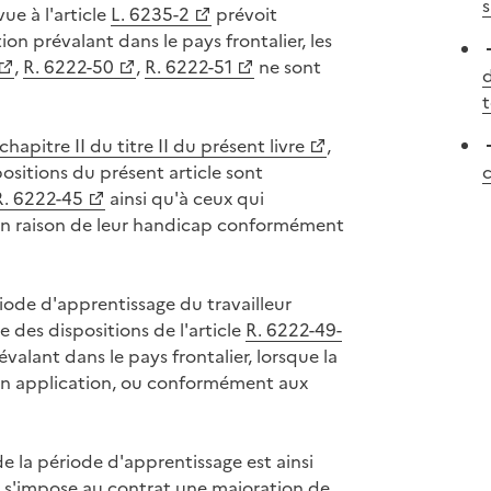
s
ue à l'article
L. 6235-2
prévoit
ion prévalant dans le pays frontalier, les
,
R. 6222-50
,
R. 6222-51
ne sont
d
hapitre II du titre II du présent livre
,
spositions du présent article sont
c
R. 6222-45
ainsi qu'à ceux qui
en raison de leur handicap conformément
iode d'apprentissage du travailleur
es dispositions de l'article
R. 6222-49-
évalant dans le pays frontalier, lorsque la
son application, ou conformément aux
e la période d'apprentissage est ainsi
i s'impose au contrat une majoration de