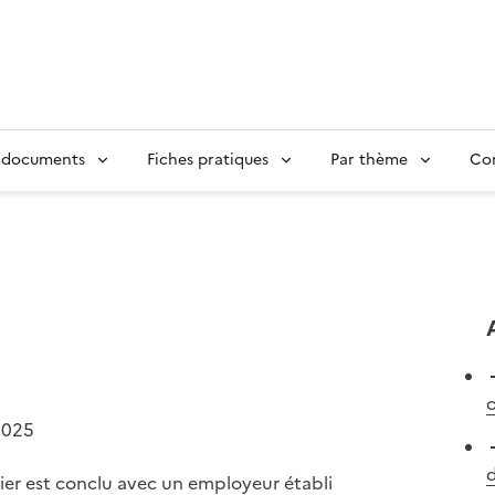
 documents
Fiches pratiques
Par thème
Con
o
2025
d
lier est conclu avec un employeur établi