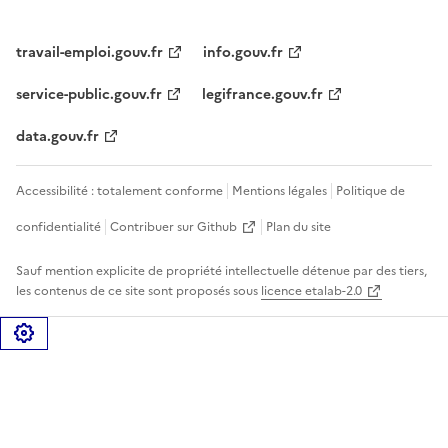
travail-emploi.gouv.fr
info.gouv.fr
service-public.gouv.fr
legifrance.gouv.fr
data.gouv.fr
Accessibilité : totalement conforme
Mentions légales
Politique de
confidentialité
Contribuer sur Github
Plan du site
Sauf mention explicite de propriété intellectuelle détenue par des tiers,
les contenus de ce site sont proposés sous
licence etalab-2.0
Gérer les cookies