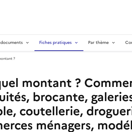
 documents
Fiches pratiques
Par thème
Con
montant ?
quel montant ?
Commerc
uités, brocante, galerie
able, coutellerie, drogu
merces ménagers, modéli