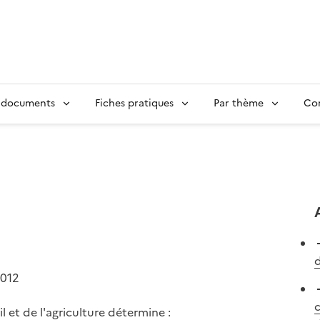
 documents
Fiches pratiques
Par thème
Con
d
2012
c
l et de l'agriculture détermine :