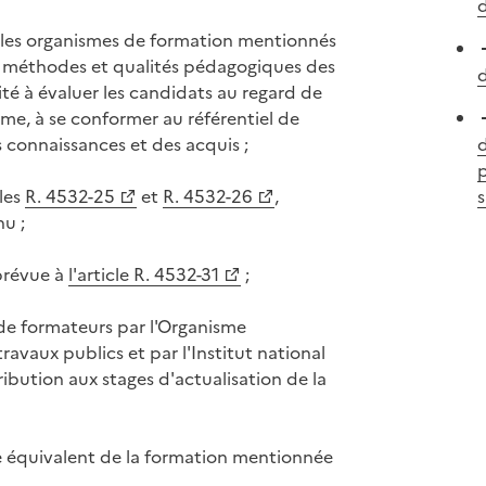
d
r les organismes de formation mentionnés
 méthodes et qualités pédagogiques des
d
té à évaluer les candidats au regard de
me, à se conformer au référentiel de
s connaissances et des acquis ;
d
p
cles
R. 4532-25
et
R. 4532-26
,
s
nu ;
 prévue à
l'article R. 4532-31
;
 de formateurs par l'Organisme
avaux publics et par l'Institut national
ribution aux stages d'actualisation de la
e équivalent de la formation mentionnée