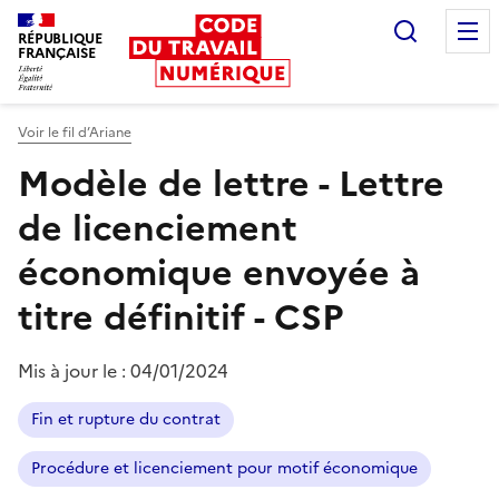
Recherc
RÉPUBLIQUE
FRANÇAISE
Liberté égalité fraternité
Voir le fil d’Ariane
Modèle de lettre - Lettre
de licenciement
économique envoyée à
titre définitif - CSP
Mis à jour le :
04/01/2024
Fin et rupture du contrat
Procédure et licenciement pour motif économique