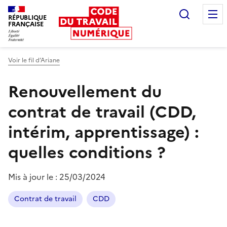
Recherc
RÉPUBLIQUE
FRANÇAISE
Liberté égalité fraternité
Voir le fil d’Ariane
Renouvellement du
contrat de travail (CDD,
intérim, apprentissage) :
quelles conditions ?
Mis à jour le :
25/03/2024
Contrat de travail
CDD